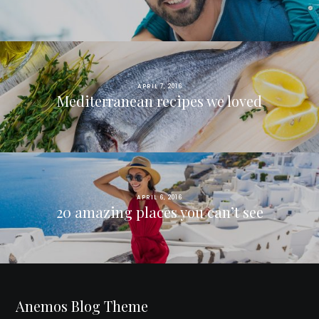
APRIL 7, 2016
Mediterranean recipes we loved
APRIL 6, 2016
20 amazing places you can’t see
Anemos Blog Theme