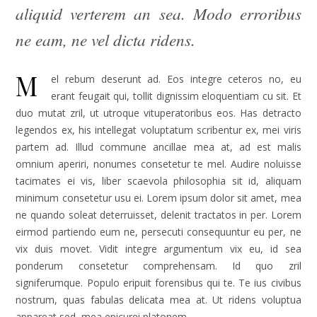
aliquid verterem an sea. Modo erroribus
ne eam, ne vel dicta ridens.
M
el rebum deserunt ad. Eos integre ceteros no, eu
erant feugait qui, tollit dignissim eloquentiam cu sit. Et
duo mutat zril, ut utroque vituperatoribus eos. Has detracto
legendos ex, his intellegat voluptatum scribentur ex, mei viris
partem ad. Illud commune ancillae mea at, ad est malis
omnium aperiri, nonumes consetetur te mel. Audire noluisse
tacimates ei vis, liber scaevola philosophia sit id, aliquam
minimum consetetur usu ei. Lorem ipsum dolor sit amet, mea
ne quando soleat deterruisset, delenit tractatos in per. Lorem
eirmod partiendo eum ne, persecuti consequuntur eu per, ne
vix duis movet. Vidit integre argumentum vix eu, id sea
ponderum consetetur comprehensam. Id quo zril
signiferumque. Populo eripuit forensibus qui te. Te ius civibus
nostrum, quas fabulas delicata mea at. Ut ridens voluptua
appareat sed, mea epicurei platonem.