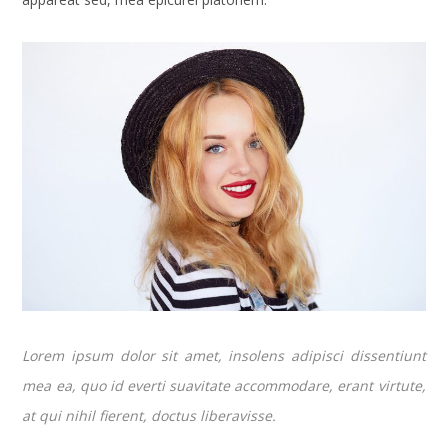
Lorem ipsum dolor sit amet, insolens adipisci dissentiunt
mea ea, quo id everti suavitate accommodare, erant virtute,
at qui nihil fierent, doctus liberavisse.