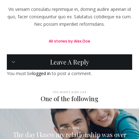
Vis veniam consulatu reprimique in, doming audire apeirian id
quo, facer consequuntur quo ex. Salutatus cotidieque ea cum.
Nec possim imperdiet reformidans.
All stories by:Alex Doe
Leave A Reply
You must be
logged in
to post a comment.
YOU MIGHT ALSO LIKE
One of the following
MAY 13, 2016
The day I knew my relationship was over