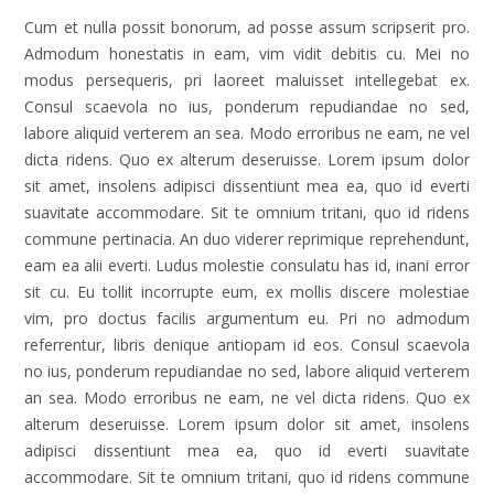
Cum et nulla possit bonorum, ad posse assum scripserit pro.
Admodum honestatis in eam, vim vidit debitis cu. Mei no
modus persequeris, pri laoreet maluisset intellegebat ex.
Consul scaevola no ius, ponderum repudiandae no sed,
labore aliquid verterem an sea. Modo erroribus ne eam, ne vel
dicta ridens. Quo ex alterum deseruisse. Lorem ipsum dolor
sit amet, insolens adipisci dissentiunt mea ea, quo id everti
suavitate accommodare. Sit te omnium tritani, quo id ridens
commune pertinacia. An duo viderer reprimique reprehendunt,
eam ea alii everti. Ludus molestie consulatu has id, inani error
sit cu. Eu tollit incorrupte eum, ex mollis discere molestiae
vim, pro doctus facilis argumentum eu. Pri no admodum
referrentur, libris denique antiopam id eos. Consul scaevola
no ius, ponderum repudiandae no sed, labore aliquid verterem
an sea. Modo erroribus ne eam, ne vel dicta ridens. Quo ex
alterum deseruisse. Lorem ipsum dolor sit amet, insolens
adipisci dissentiunt mea ea, quo id everti suavitate
accommodare. Sit te omnium tritani, quo id ridens commune