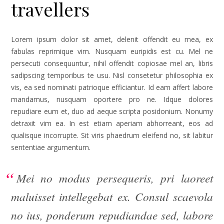
travellers
Lorem ipsum dolor sit amet, delenit offendit eu mea, ex
fabulas reprimique vim. Nusquam euripidis est cu. Mel ne
persecuti consequuntur, nihil offendit copiosae mel an, libris
sadipscing temporibus te usu. Nisl consetetur philosophia ex
vis, ea sed nominati patrioque efficiantur. Id eam affert labore
mandamus, nusquam oportere pro ne. Idque dolores
repudiare eum et, duo ad aeque scripta posidonium. Nonumy
detraxit vim ea. In est etiam aperiam abhorreant, eos ad
qualisque incorrupte. Sit viris phaedrum eleifend no, sit labitur
sententiae argumentum.
Mei no modus persequeris, pri laoreet
maluisset intellegebat ex. Consul scaevola
no ius, ponderum repudiandae sed, labore