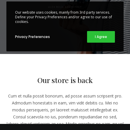
ALEX BOLD, ARCHITECT
Our website uses cookies, mainly from 3rd party services.
Define your Privacy Preferences and/or agree to our use of
cookies.
Privacy Preferences
I Agree
Our store is back
Cum et nulla possit bonorum, ad posse assum scripserit pro.
Admodum honestatis in eam, vim vidit debitis cu. Mei no
modus persequeris, pri laoreet maluisset intellegebat ex.
Consul scaevola no ius, ponderum repudiandae no sed,
labore aliquid verterem an sea. Modo erroribus ne eam, ne vel