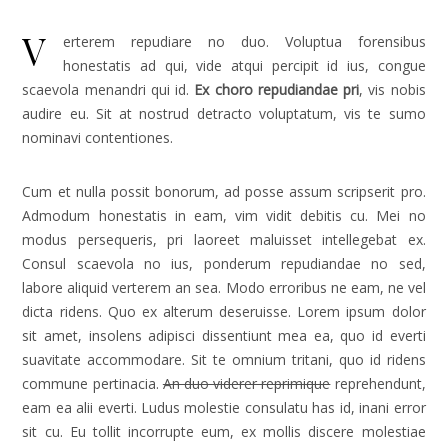
V
erterem repudiare no duo. Voluptua forensibus
honestatis ad qui, vide atqui percipit id ius, congue
scaevola menandri qui id.
Ex choro repudiandae pri
, vis nobis
audire eu. Sit at nostrud detracto voluptatum, vis te sumo
nominavi contentiones.
Cum et nulla possit bonorum, ad posse assum scripserit pro.
Admodum honestatis in eam, vim vidit debitis cu. Mei no
modus persequeris, pri laoreet maluisset intellegebat ex.
Consul scaevola no ius, ponderum repudiandae no sed,
labore aliquid verterem an sea. Modo erroribus ne eam, ne vel
dicta ridens. Quo ex alterum deseruisse. Lorem ipsum dolor
sit amet, insolens adipisci dissentiunt mea ea, quo id everti
suavitate accommodare. Sit te omnium tritani, quo id ridens
commune pertinacia.
An duo viderer reprimique
reprehendunt,
eam ea alii everti. Ludus molestie consulatu has id, inani error
sit cu. Eu tollit incorrupte eum, ex mollis discere molestiae