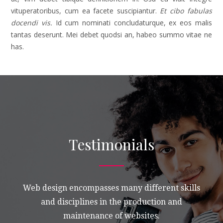
vituperatoribus, cum ea facete suscipiantur.
Et cibo fabulas
docendi vis.
Id cum nominati concludaturque, ex eos malis
tantas deserunt. Mei debet quodsi an, habeo summo vitae ne
has.
Testimonials
Web design encompasses many different skills
and disciplines in the production and
maintenance of websites.